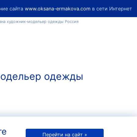
ние сайта
www.oksana-ermakova.com
в сети Интернет
ана художник-модельер одежды Россия
-модельер одежды
те
Перейти на сайт »