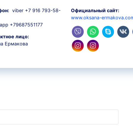
фон:
viber +7 916 793-58-
Официальный сайт:
www.oksana-ermakova.co
app +79687551177
ктное лицо:
на Ермакова