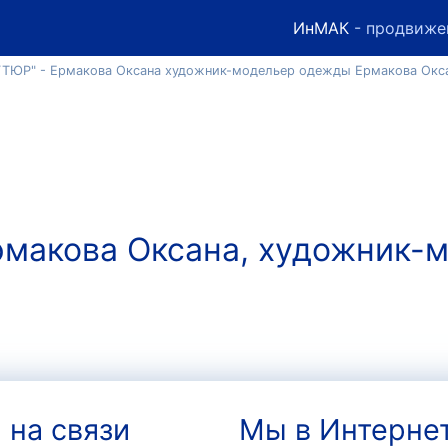
ИнМАК
- продвиже
КУТЮР" - Ермакова Оксана художник-модельер одежды Ермакова Окс
рмакова Оксана, художник
 на связи
Мы в Интерне